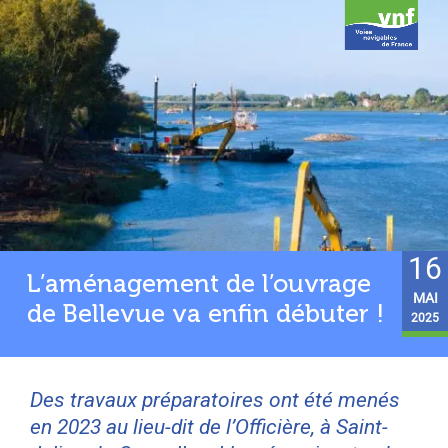
16
L’aménagement de l’ouvrage
MAI
de Bellevue va enfin débuter !
2025
Des travaux préparatoires ont été menés
en 2023 au lieu-dit de l’Officière, à Saint-