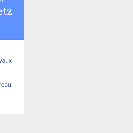
etz
avaux
’eau