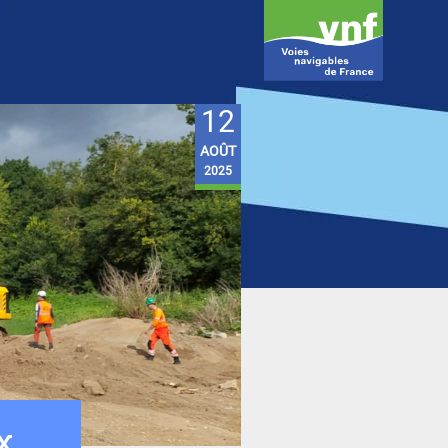
12
AOÛT
2025
x