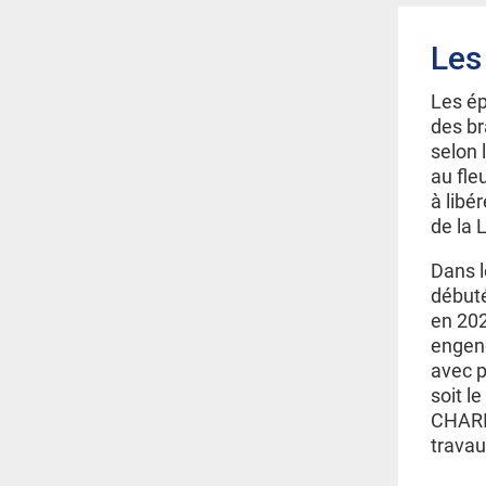
Les
Les ép
des br
selon 
au fle
à libé
de la L
Dans l
débuté
en 202
engend
avec p
soit l
CHARI
travau