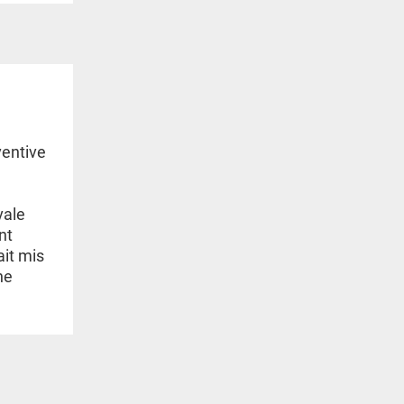
ventive
vale
nt
ait mis
ne