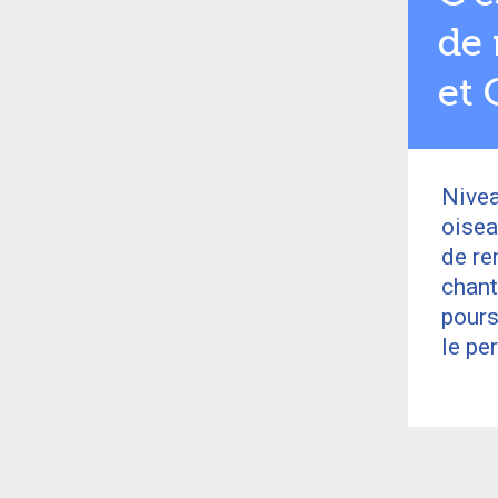
de 
et
Nivea
oisea
de re
chant
pours
le pe