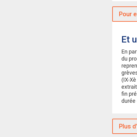
Pour e
Et 
En par
du pro
repren
grèves
(IX-Xè
extrai
fin pr
durée
Plus d