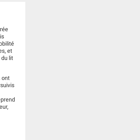
trée
is
bilité
es, et
du lit
 ont
suivis
reprend
eur,