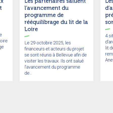
ux
Les partenaires saluent
Les
t
l’avancement du
d’
programme de
pr
rééquilibrage du lit de la
so
Loire
e
4 si
Loire
d'ar
Le 29 octobre 2025, les
ge
lit 
financeurs et acteurs du projet
rem
se sont réunis à Bellevue afin de
Anet
visiter les travaux. Ils ont salué
l’avancement du programme
de...