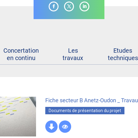
Concertation
Les
Etudes
en continu
travaux
techniques
Fiche secteur B Anetz-Oudon _ Trava
Documents de présentation du projet