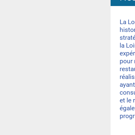
La Lo
histo
strat
la Lo
expér
pour 
resta
réali
ayant
consu
et le
égale
prog