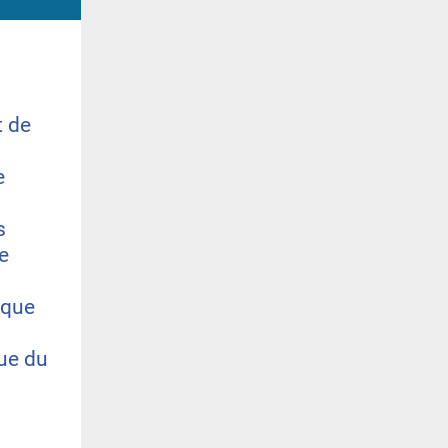
t de
e
s
e
ique
ue du