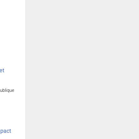
et
publique
mpact